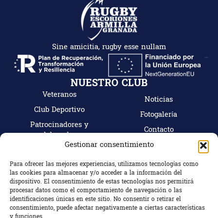
Sine amicitia, rugby esse nullam
NUESTRO CLUB
Veteranos
Noticias
Club Deportivo
Fotogalería
Patrocinadores y
Contacto
colaboradores
Mi cuenta
Gestionar consentimiento
Tienda
Hazte socio
Para ofrecer las mejores experiencias, utilizamos tecnologías como
las cookies para almacenar y/o acceder a la información del
CONTACTO
dispositivo. El consentimiento de estas tecnologías nos permitirá
C/ Camino Bajo Nº18, 18100 Armilla (Granada)
procesar datos como el comportamiento de navegación o las
identificaciones únicas en este sitio. No consentir o retirar el
Granada, España
consentimiento, puede afectar negativamente a ciertas características
+34 672 863 799
y funciones.