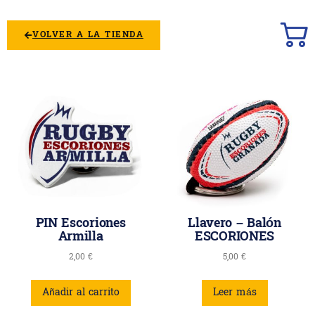
VOLVER A LA TIENDA
PIN Escoriones
Llavero – Balón
Armilla
ESCORIONES
2,00
€
5,00
€
Añadir al carrito
Leer más