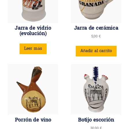
Jarra de vidrio
Jarra de cerámica
(evolución)
5,00
€
Leer más
Añadir al carrito
Porrón de vino
Botijo escorión
30,00
€