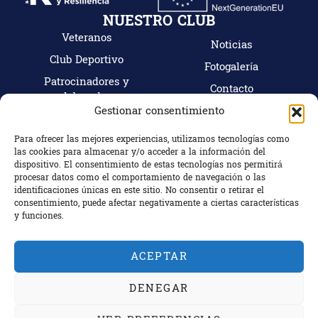
NUESTRO CLUB
Veteranos
Noticias
Club Deportivo
Fotogalería
Patrocinadores y
Contacto
colaboradores
Mi cuenta
Gestionar consentimiento
Tienda
Hazte socio
Para ofrecer las mejores experiencias, utilizamos tecnologías como
las cookies para almacenar y/o acceder a la información del
CONTACTO
dispositivo. El consentimiento de estas tecnologías nos permitirá
C/ Camino Bajo Nº18, 18100 Armilla (Granada)
procesar datos como el comportamiento de navegación o las
identificaciones únicas en este sitio. No consentir o retirar el
Granada, España
consentimiento, puede afectar negativamente a ciertas características
+34 672 863 799
y funciones.
ACEPTAR
Copyright © 2024 Rugby Escoriones Granada.
DENEGAR
Web diseñada y desarrollada por
Incorpora Marketing
.