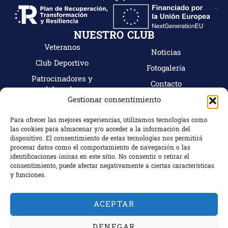
NUESTRO CLUB
Veteranos
Noticias
Club Deportivo
Fotogalería
Patrocinadores y
Contacto
colaboradores
Mi cuenta
Gestionar consentimiento
Tienda
Hazte socio
Para ofrecer las mejores experiencias, utilizamos tecnologías como
las cookies para almacenar y/o acceder a la información del
CONTACTO
dispositivo. El consentimiento de estas tecnologías nos permitirá
C/ Camino Bajo Nº18, 18100 Armilla (Granada)
procesar datos como el comportamiento de navegación o las
identificaciones únicas en este sitio. No consentir o retirar el
Granada, España
consentimiento, puede afectar negativamente a ciertas características
+34 672 863 799
y funciones.
ACEPTAR
Copyright © 2024 Rugby Escoriones Granada.
DENEGAR