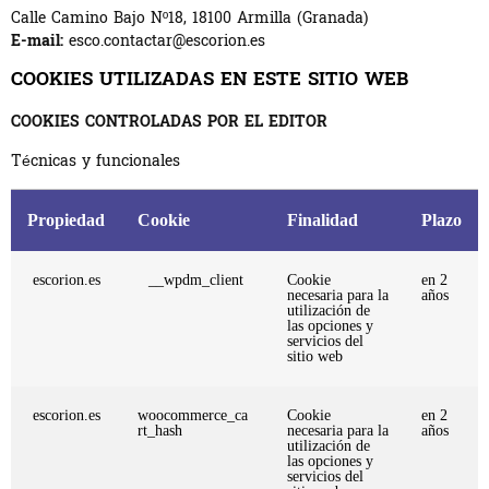
Calle Camino Bajo Nº18, 18100 Armilla (Granada)
E-mail:
esco.contactar@escorion.es
COOKIES UTILIZADAS EN ESTE SITIO WEB
COOKIES CONTROLADAS POR EL EDITOR
Técnicas y funcionales
Propiedad
Cookie
Finalidad
Plazo
escorion.es
__wpdm_client
Cookie
en 2
necesaria para la
años
utilización de
las opciones y
servicios del
sitio web
escorion.es
woocommerce_ca
Cookie
en 2
rt_hash
necesaria para la
años
utilización de
las opciones y
servicios del