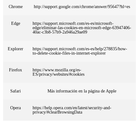
Chrome
http://support.google.com/chrome/answer/95647?hl=es
Edge
https://support.microsoft.com/es-es/microsoft-
edge/eliminar-las-cookies-en-microsoft-edge-63947406-
40ac-c3b8-57b9-2a946a29ae09
Explorer
https://support.microsoft.com/es-es/help/278835/how-
to-delete-cookie-files-in-internet-explorer
Firefox
https://www.mozilla.org/es-
ES/privacy/websites/#cookies
Safari
Más información en la página de Apple
Opera
https://help.opera.com/en/latest/security-and-
privacy/#clearBrowsingData