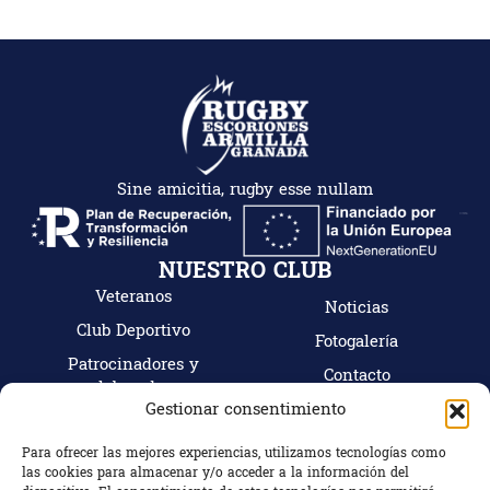
Sine amicitia, rugby esse nullam
NUESTRO CLUB
Veteranos
Noticias
Club Deportivo
Fotogalería
Patrocinadores y
Contacto
colaboradores
Gestionar consentimiento
Mi cuenta
Tienda
Para ofrecer las mejores experiencias, utilizamos tecnologías como
Hazte socio
las cookies para almacenar y/o acceder a la información del
CONTACTO