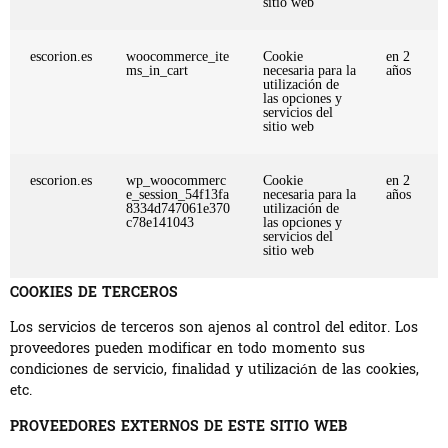
sitio web
escorion.es
woocommerce_ite
Cookie
en 2
ms_in_cart
necesaria para la
años
utilización de
las opciones y
servicios del
sitio web
escorion.es
wp_woocommerc
Cookie
en 2
e_session_54f13fa
necesaria para la
años
8334d747061e370
utilización de
c78e141043
las opciones y
servicios del
sitio web
COOKIES DE TERCEROS
Los servicios de terceros son ajenos al control del editor. Los
proveedores pueden modificar en todo momento sus
condiciones de servicio, finalidad y utilización de las cookies,
etc.
PROVEEDORES EXTERNOS DE ESTE SITIO WEB