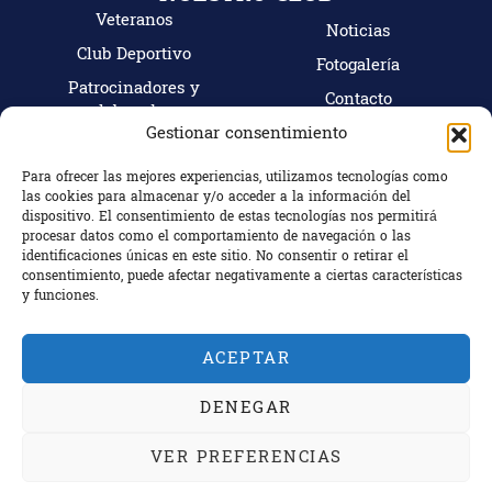
Veteranos
Noticias
Club Deportivo
Fotogalería
Patrocinadores y
Contacto
colaboradores
Mi cuenta
Gestionar consentimiento
Tienda
Hazte socio
Para ofrecer las mejores experiencias, utilizamos tecnologías como
las cookies para almacenar y/o acceder a la información del
CONTACTO
dispositivo. El consentimiento de estas tecnologías nos permitirá
C/ Camino Bajo Nº18, 18100 Armilla (Granada)
procesar datos como el comportamiento de navegación o las
identificaciones únicas en este sitio. No consentir o retirar el
Granada, España
consentimiento, puede afectar negativamente a ciertas características
+34 672 863 799
y funciones.
ACEPTAR
Copyright © 2024 Rugby Escoriones Granada.
DENEGAR
Web diseñada y desarrollada por
Incorpora Marketing
.
VER PREFERENCIAS
Avisos legales
Política de privacidad
Política de cookies
E-commerce