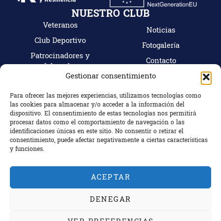
NUESTRO CLUB
Veteranos
Noticias
Club Deportivo
Fotogalería
Patrocinadores y
Contacto
colaboradores
Mi cuenta
Gestionar consentimiento
Tienda
Hazte socio
Para ofrecer las mejores experiencias, utilizamos tecnologías como
las cookies para almacenar y/o acceder a la información del
CONTACTO
dispositivo. El consentimiento de estas tecnologías nos permitirá
C/ Camino Bajo Nº18, 18100 Armilla (Granada)
procesar datos como el comportamiento de navegación o las
identificaciones únicas en este sitio. No consentir o retirar el
Granada, España
consentimiento, puede afectar negativamente a ciertas características
+34 672 863 799
y funciones.
ACEPTAR
Copyright © 2024 Rugby Escoriones Granada.
DENEGAR
Web diseñada y desarrollada por
Incorpora Marketing
.