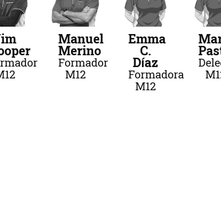
Jim
Manuel
Emma
Mar
ooper
Merino
C.
Pas
Díaz
ormador
Formador
Del
M12
M12
Formadora
M1
M12