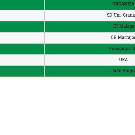
ORGANIZA
SD Uni. Gran
CR Málaga
CR Marrajo
Fuengirola 
URA
Jaén Rugb