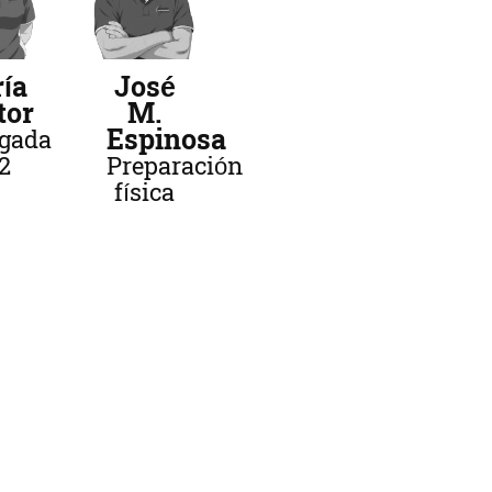
ía
José
tor
M.
Espinosa
egada
2
Preparación
física