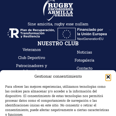
Sine amicitia, rugby esse nullam
NUESTRO CLUB
Veteranos
Noticias
Club Deportivo
Fotogalería
Patrocinadores y
Contacto
colaboradores
Mi cuenta
Gestionar consentimiento
Tienda
Hazte socio
Para ofrecer las mejores experiencias, utilizamos tecnologías como
las cookies para almacenar y/o acceder a la información del
CONTACTO
dispositivo. El consentimiento de estas tecnologías nos permitirá
C/ Camino Bajo Nº18, 18100 Armilla (Granada)
procesar datos como el comportamiento de navegación o las
identificaciones únicas en este sitio. No consentir o retirar el
Granada, España
consentimiento, puede afectar negativamente a ciertas características
+34 672 863 799
y funciones.