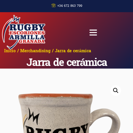
+34 672 863 799
Inicio
/
Merchandising
/ Jarra de cerámica
Jarra de cerámica