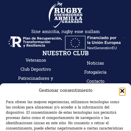
Sine amicitia, rugby esse nullam
NUESTRO CLUB
Veteranos
Noticias
Club Deportivo
Fotogalería
Patrocinadores y
Contacto
colaboradores
Gestionar consentimiento
Mi cuenta
Tienda
Para ofrecer las mejores experiencias, utilizamos tecnologías como
Hazte socio
las cookies para almacenar y/o acceder a la información del
CONTACTO
dispositivo. El consentimiento de estas tecnologías nos permitirá
C/ Camino Bajo Nº18, 18100 Armilla (Granada)
procesar datos como el comportamiento de navegación o las
identificaciones únicas en este sitio. No consentir o retirar el
Granada, España
consentimiento, puede afectar negativamente a ciertas características