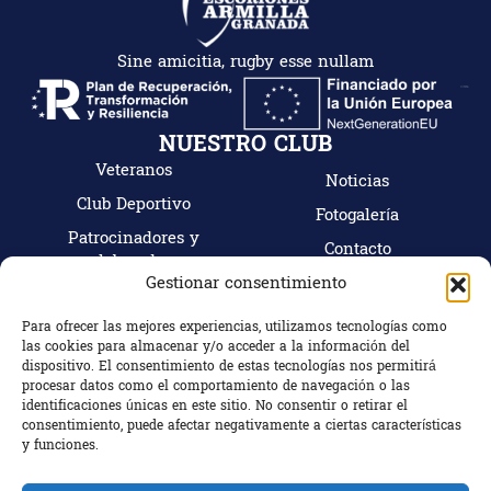
Sine amicitia, rugby esse nullam
NUESTRO CLUB
Veteranos
Noticias
Club Deportivo
Fotogalería
Patrocinadores y
Contacto
colaboradores
Mi cuenta
Gestionar consentimiento
Tienda
Hazte socio
Para ofrecer las mejores experiencias, utilizamos tecnologías como
las cookies para almacenar y/o acceder a la información del
CONTACTO
dispositivo. El consentimiento de estas tecnologías nos permitirá
C/ Camino Bajo Nº18, 18100 Armilla (Granada)
procesar datos como el comportamiento de navegación o las
identificaciones únicas en este sitio. No consentir o retirar el
Granada, España
consentimiento, puede afectar negativamente a ciertas características
+34 672 863 799
y funciones.