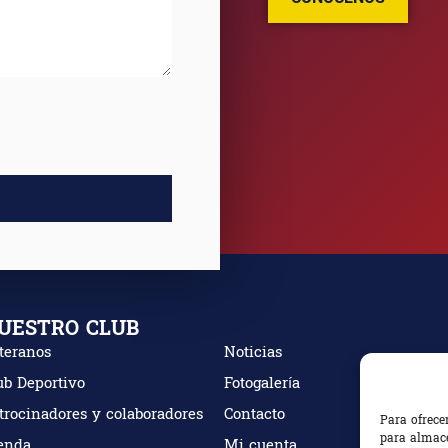
UESTRO CLUB
teranos
Noticias
ub Deportivo
Fotogalería
trocinadores y colaboradores
Contacto
Para ofrece
para almace
enda
Mi cuenta