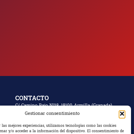
CONTACTO
C/ Camino Bajo Nº18, 18100 Armilla (Granada)
Gestionar consentimiento
Granada, España
+34 672 863 799
r las mejores experiencias, utilizamos tecnologías como las cookies
nar y/o acceder a la información del dispositivo. El consentimiento de