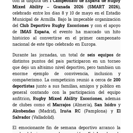
con la disputa del
I Campeonato de España de Rugby
Mixed Ability – Granada 2026 (SMART 2026)
,
celebrado entre los días 8 y 10 de mayo en el Estadio
Municipal de Armilla. Bajo la impecable organización
del
Club Deportivo Rugby Escoriones
y con el apoyo
de
IMAS España
, el evento ha marcado un hito
histórico al convertirse en el primer campeonato
nacional de este tipo celebrado en Europa.
Durante las jornadas, un total de
seis equipos
de
distintos puntos del país participaron en un torneo
que dejó un altísimo nivel deportivo, pero también un
enorme ejemplo de convivencia, inclusión y
compañerismo. La competición reunió a cerca de
200
deportistas
junto a sus familias, amigos y público en
general contando con la participación del equipo
anfitrión,
Rugby Mixed Ability Escoriones
, además
de clubes como el
Marrajos
(Almería),
San Isidro
y
Alcobendas
(Madrid),
Iruña RC
(Pamplona) y
El
Salvador
(Valladolid).
El emocionante fin de semana deportivo arrancó la