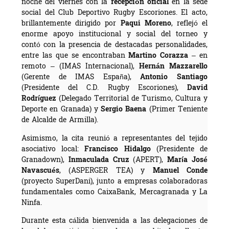
noche del viernes con la
recepción oficial
en la sede
social del Club Deportivo Rugby Escoriones. El acto,
brillantemente dirigido por
Paqui Moreno
, reflejó el
enorme apoyo institucional y social del torneo y
contó con la presencia de destacadas personalidades,
entre las que se encontraban
Martino Corazza
– en
remoto – (IMAS Internacional),
Hernán Mazzarello
(Gerente de IMAS España),
Antonio Santiago
(Presidente del C.D. Rugby Escoriones),
David
Rodríguez
(Delegado Territorial de Turismo, Cultura y
Deporte en Granada) y
Sergio Baena
(Primer Teniente
de Alcalde de Armilla).
Asimismo, la cita reunió a representantes del tejido
asociativo local:
Francisco Hidalgo
(Presidente de
Granadown),
Inmaculada Cruz
(APERT),
María José
Navascués
, (ASPERGER TEA) y
Manuel Conde
(proyecto SuperDani), junto a empresas colaboradoras
fundamentales como CaixaBank, Mercagranada y La
Ninfa.
Durante esta cálida bienvenida a las delegaciones de