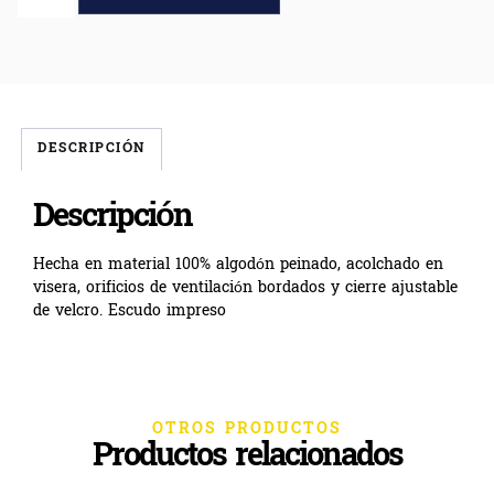
DESCRIPCIÓN
Descripción
Hecha en material 100% algodón peinado, acolchado en
visera, orificios de ventilación bordados y cierre ajustable
de velcro. Escudo impreso
OTROS PRODUCTOS
Productos relacionados