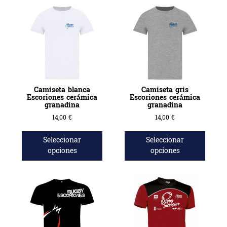
Camiseta blanca
Camiseta gris
Escoriones cerámica
Escoriones cerámica
granadina
granadina
14,00
€
14,00
€
Seleccionar
Seleccionar
opciones
opciones