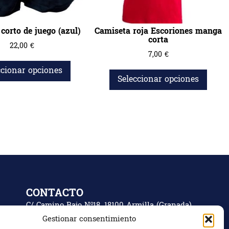
corto de juego (azul)
Camiseta roja Escoriones manga
corta
22,00
€
7,00
€
ccionar opciones
Seleccionar opciones
CONTACTO
C/ Camino Bajo Nº18, 18100 Armilla (Granada)
Gestionar consentimiento
Granada, España