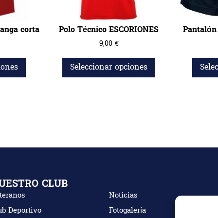
anga corta
Polo Técnico ESCORIONES
Pantalón 
9,00
€
iones
Seleccionar opciones
Sele
UESTRO CLUB
teranos
Noticias
ub Deportivo
Fotogalería