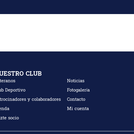
VETERANOS/AS
CLUB DEPORTIVO
NOTICIAS
PATROCINADORE
UESTRO CLUB
teranos
Noticias
ub Deportivo
Fotogalería
trocinadores y colaboradores
Contacto
enda
Mi cuenta
zte socio