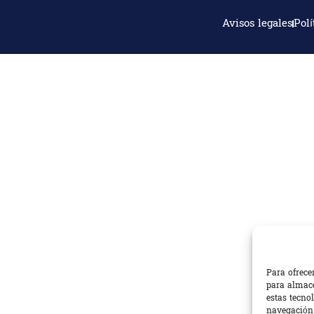
Avisos legales
Polí
Para ofrece
para almace
estas tecno
navegación o