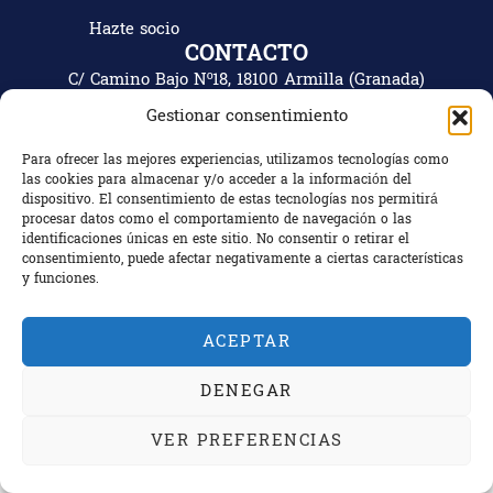
Hazte socio
CONTACTO
C/ Camino Bajo Nº18, 18100 Armilla (Granada)
Granada, España
Gestionar consentimiento
+34 672 863 799
Para ofrecer las mejores experiencias, utilizamos tecnologías como
las cookies para almacenar y/o acceder a la información del
dispositivo. El consentimiento de estas tecnologías nos permitirá
procesar datos como el comportamiento de navegación o las
identificaciones únicas en este sitio. No consentir o retirar el
Copyright © 2024 Rugby Escoriones Granada.
consentimiento, puede afectar negativamente a ciertas características
Web diseñada y desarrollada por
Incorpora Marketing
.
y funciones.
Avisos legales
Política de privacidad
Política de cookies
E-commerce
ACEPTAR
DENEGAR
VER PREFERENCIAS